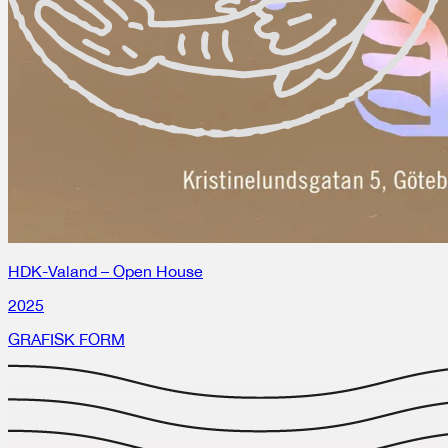
HDK-Valand – Open House
2025
GRAFISK FORM